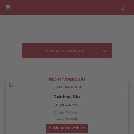
Hau
Kategorie auswählen
Angebote
SALE
NICHT VORRÄTIG
Preisspanne:
Dieses
€2,90
Produkt
bis
Bundles
€7,50
Rainbow Bits
weist
€
2,90
–
€
7,50
mehrere
Bundles
Enthält 7% Mwst.
Varianten
zzgl.
Versand
Bunte Tüten
auf.
Die
Ausführung wählen
Bunte Tüten