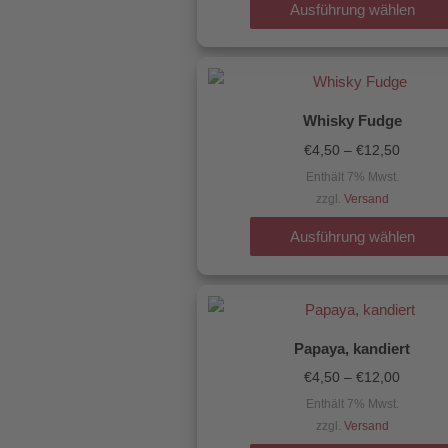
Ausführung wählen
Preissp
€4,50
bis
€12,50
Whisky Fudge
€
4,50
–
€
12,50
Enthält 7% Mwst.
zzgl.
Versand
Ausführung wählen
Preissp
€4,50
bis
€12,00
Papaya, kandiert
€
4,50
–
€
12,00
Enthält 7% Mwst.
zzgl.
Versand