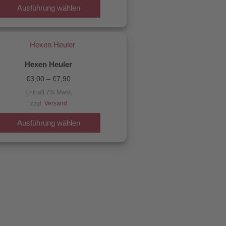
Die
Ausführung wählen
Optionen
können
Preisspanne:
Dieses
€3,00
auf
Produkt
bis
der
€7,90
Hexen Heuler
weist
Produktseite
€
3,00
–
€
7,90
mehrere
gewählt
Enthält 7% Mwst.
Varianten
werden
zzgl.
Versand
auf.
Die
Ausführung wählen
Optionen
können
auf
der
Produktseite
gewählt
werden