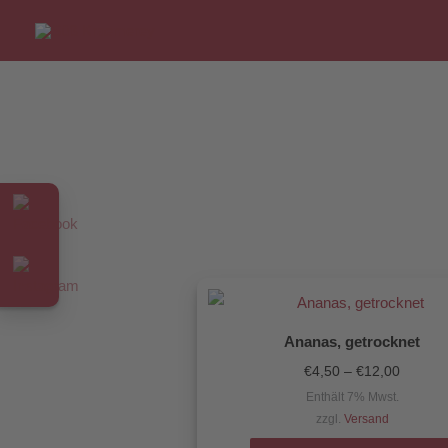
Preissp
€4,50
bis
€12,00
Ananas, getrocknet
€
4,50
–
€
12,00
Enthält 7% Mwst.
zzgl.
Versand