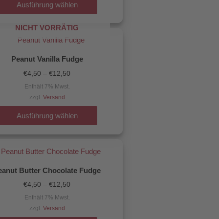
Die
Ausführung wählen
Optionen
NICHT VORRÄTIG
können
Preisspanne:
Dieses
€4,50
auf
Produkt
bis
der
€12,50
Peanut Vanilla Fudge
weist
Produktseite
€
4,50
–
€
12,50
mehrere
gewählt
Enthält 7% Mwst.
Varianten
werden
zzgl.
Versand
auf.
Die
Ausführung wählen
Optionen
können
Preisspanne:
Dieses
€4,50
auf
Produkt
bis
der
€12,50
eanut Butter Chocolate Fudge
weist
Produktseite
€
4,50
–
€
12,50
mehrere
gewählt
Enthält 7% Mwst.
Varianten
werden
zzgl.
Versand
auf.