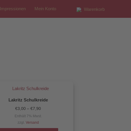
Impressionen
Mein Konto
Warenkorb
Preisspanne:
Dieses
€3,00
Produkt
bis
€7,90
Lakritz Schulkreide
weist
€
3,00
–
€
7,90
mehrere
Enthält 7% Mwst.
Varianten
zzgl.
Versand
auf.