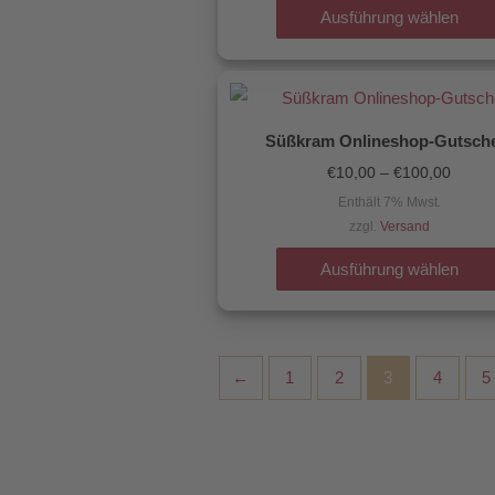
Ausführung wählen
Preis
€10,0
bis
€100,
Süßkram Onlineshop-Gutsch
€
10,00
–
€
100,00
Enthält 7% Mwst.
zzgl.
Versand
Ausführung wählen
←
1
2
3
4
5