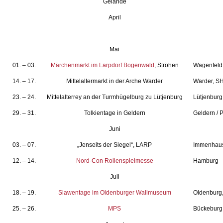
Gelände
April
Mai
01. – 03.
Märchenmarkt im Larpdorf Bogenwald
, Ströhen
Wagenfeld,
14. – 17.
Mittelaltermarkt in der Arche Warder
Warder, S
23. – 24.
Mittelalterrey an der Turmhügelburg zu Lütjenburg
Lütjenburg
29. – 31.
Tolkientage in Geldern
Geldern / 
Juni
03. – 07.
„Jenseits der Siegel“, LARP
Immenhau
12. – 14.
Nord-Con Rollenspielmesse
Hamburg
Juli
18. – 19.
Slawentage im Oldenburger Wallmuseum
Oldenburg
25. – 26.
MPS
Bückeburg,