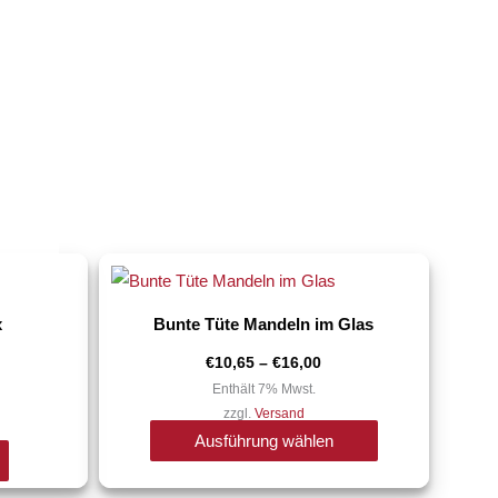
Preisspanne:
Dieses
€10,65
Produkt
bis
€16,00
x
Bunte Tüte Mandeln im Glas
weist
mehrere
€
10,65
–
€
16,00
Varianten
Enthält 7% Mwst.
zzgl.
Versand
auf.
Ausführung wählen
Die
Optionen