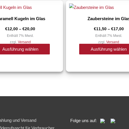
können
Preisspanne:
Pr
Dieses
Kandierte Früchte
€12,00
€1
auf
Produkt
bis
bi
€20,00
€1
der
ramell Kugeln im Glas
Zaubersteine im Gla
Getrocknete Früchte
weist
Produktseite
mehrere
€
12,00
–
€
20,00
€
11,50
–
€
17,00
Schokolierte Früchte
gewählt
Varianten
Enthält 7% Mwst.
Enthält 7% Mwst.
werden
zzgl.
Versand
zzgl.
Versand
auf.
Schokolade & Co
Ausführung wählen
Ausführung wählen
Die
Optionen
Pralinés
können
Schokolade
auf
der
Bonbons
Produktseite
gewählt
Süßkraemerey & Beerenweine
werden
süßer Wein und Likör
ahlung und Versand
Folge uns auf:
Gutscheine
iderrufsrecht für Verbraucher