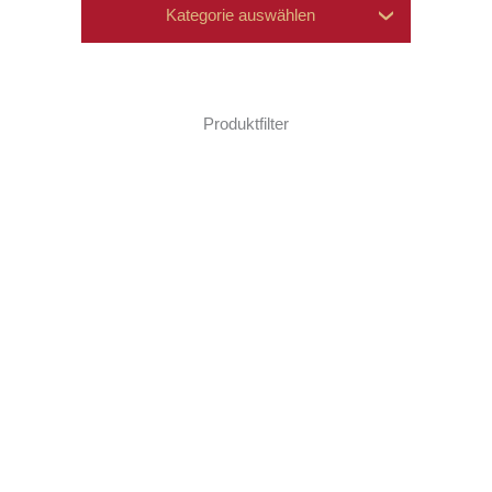
Kategorie auswählen
Bunte Tüten
Bunte Tüten
Produktfilter
Süße Präsente
Fudge/Nougat
Fudge
Nougat
veganes Fudge
Vegan
Vegan