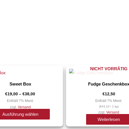
Lakritz/Fruchtgummi ohne Gelatine
Salzlakritz
Schokolakritz
Süße Lakritze
Fruchtgummis
Preisspanne:
NICHT VORRÄTIG
Dieses
€19,00
Produkt
bis
Nüsse
€38,00
Sweet Box
Fudge Geschenkbo
weist
mehrere
gebrannte Mandeln
€
19,00
–
€
38,00
€
12,50
Varianten
Enthält 7% Mwst.
Enthält 7% Mwst.
Nüsse und Kerne
(
€
43,10
/ 1 kg)
zzgl.
Versand
auf.
zzgl.
Versand
Ausführung wählen
Die
Weiterlesen
Süße Früchte
Optionen