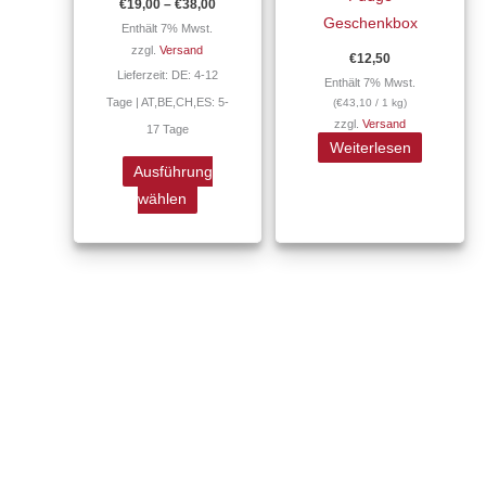
€
19,00
–
€
38,00
Varianten
Geschenkbox
Enthält 7% Mwst.
auf.
zzgl.
Versand
€
12,50
Die
Lieferzeit: DE: 4-12
Enthält 7% Mwst.
Optionen
Tage | AT,BE,CH,ES: 5-
(
€
43,10
/ 1 kg)
können
zzgl.
Versand
17 Tage
auf
Weiterlesen
der
Ausführung
Produktseite
wählen
gewählt
werden