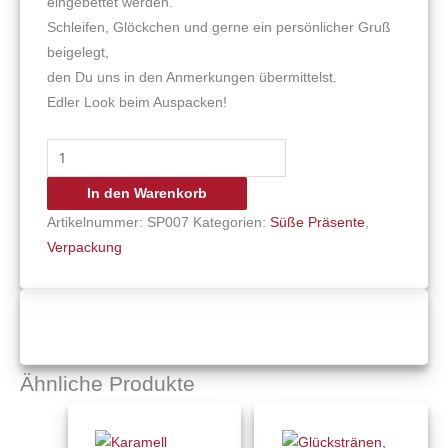
eingebettet werden.
Schleifen, Glöckchen und gerne ein persönlicher Gruß
beigelegt,
den Du uns in den Anmerkungen übermittelst.
Edler Look beim Auspacken!
In den Warenkorb
Artikelnummer:
SP007
Kategorien:
Süße Präsente
,
Verpackung
Ähnliche Produkte
Preisspanne:
Preisspan
Dieses
Dieses
€12,00
€12,00
Produkt
Produkt
bis
bis