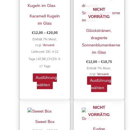
€20,00
€18,75
weist
weist
NICHT
mehrere
mehrere
Karamell Kugeln
VORRÄTIG
Varianten
Varianten
im Glas
auf.
auf.
Glückstränen,
€
12,00
–
€
20,00
Die
Die
dragierte
Enthält 7% Mwst.
Optionen
Optionen
Sonnenblumenkerne
zzgl.
Versand
können
können
Lieferzeit: DE: 4-12
im Glas
auf
auf
Tage | AT,BE,CH,ES: 5-
€
12,00
–
€
18,75
der
der
17 Tage
Enthält 7% Mwst.
Produktseite
Produktseite
zzgl.
Versand
gewählt
gewählt
Ausführung
Ausführung
werden
werden
wählen
wählen
Preisspanne:
Dieses
€19,00
NICHT
Produkt
bis
VORRÄTIG
€38,00
weist
Sweet Box
mehrere
Fudge