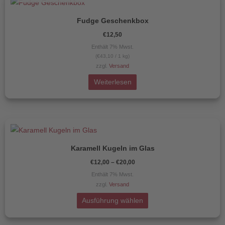
der
Produktseite
Fudge Geschenkbox
gewählt
€
12,50
werden
Enthält 7% Mwst.
(
€
43,10
/ 1 kg)
zzgl.
Versand
Weiterlesen
Preisspanne:
Dieses
€12,00
Produkt
bis
€20,00
Karamell Kugeln im Glas
weist
€
12,00
–
€
20,00
mehrere
Enthält 7% Mwst.
Varianten
zzgl.
Versand
auf.
Die
Ausführung wählen
Optionen