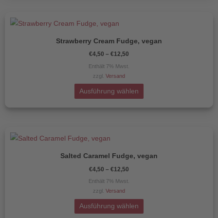
können
auf
Preisspanne:
Dieses
€4,50
der
Produkt
bis
Produktseite
€12,50
Strawberry Cream Fudge, vegan
weist
gewählt
€
4,50
–
€
12,50
mehrere
werden
Enthält 7% Mwst.
Varianten
zzgl.
Versand
auf.
Die
Ausführung wählen
Optionen
können
auf
Preisspanne:
Dieses
€4,50
der
Produkt
bis
Produktseite
€12,50
Salted Caramel Fudge, vegan
weist
gewählt
€
4,50
–
€
12,50
mehrere
werden
Enthält 7% Mwst.
Varianten
zzgl.
Versand
auf.
Die
Ausführung wählen