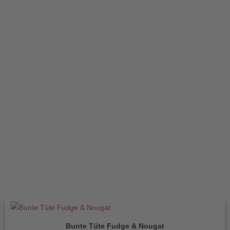
Getrocknete Früchte
Schokolierte Früchte
Schokolade & Co
Pralinés
Schokolade
Bonbons
Süßkraemerey & Beerenweine
süßer Wein und Likör
Gutscheine
Gutscheine
Bunte Tüte Fudge & Nougat