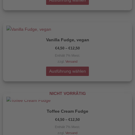
Ausführung wählen
Optionen
können
auf
Preisspanne:
Dieses
€4,50
der
Produkt
bis
Produktseite
€12,50
Vanilla Fudge, vegan
weist
gewählt
€
4,50
–
€
12,50
mehrere
werden
Enthält 7% Mwst.
Varianten
zzgl.
Versand
auf.
Die
Ausführung wählen
Optionen
können
NICHT VORRÄTIG
auf
Preisspanne:
Dieses
€4,50
der
Produkt
bis
Produktseite
€12,50
Toffee Cream Fudge
weist
gewählt
€
4,50
–
€
12,50
mehrere
werden
Enthält 7% Mwst.
Varianten
zzgl.
Versand
auf.