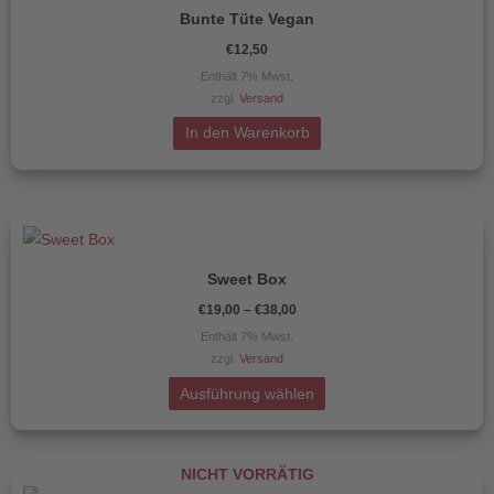
Produktseite
Bunte Tüte Vegan
gewählt
€
12,50
werden
Enthält 7% Mwst.
zzgl.
Versand
In den Warenkorb
Preisspanne:
Dieses
€19,00
Produkt
bis
€38,00
Sweet Box
weist
€
19,00
–
€
38,00
mehrere
Enthält 7% Mwst.
Varianten
zzgl.
Versand
auf.
Die
Ausführung wählen
Optionen
können
NICHT VORRÄTIG
auf