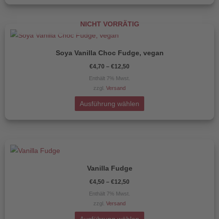
Optionen
können
NICHT VORRÄTIG
auf
Preisspanne:
Dieses
€4,70
der
Produkt
bis
Produktseite
€12,50
Soya Vanilla Choc Fudge, vegan
weist
gewählt
€
4,70
–
€
12,50
mehrere
werden
Enthält 7% Mwst.
Varianten
zzgl.
Versand
auf.
Die
Ausführung wählen
Optionen
können
auf
Preisspanne:
Dieses
€4,50
der
Produkt
bis
Produktseite
€12,50
Vanilla Fudge
weist
gewählt
€
4,50
–
€
12,50
mehrere
werden
Enthält 7% Mwst.
Varianten
zzgl.
Versand
auf.
Die