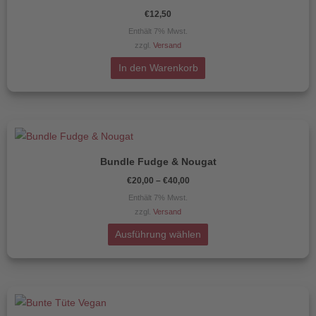
Verpackungsoptionen
€
12,50
Enthält 7% Mwst.
Verpackungsoptionen
zzgl.
Versand
In den Warenkorb
Preisspanne:
Dieses
€20,00
Produkt
bis
€40,00
Bundle Fudge & Nougat
weist
€
20,00
–
€
40,00
mehrere
Enthält 7% Mwst.
Varianten
zzgl.
Versand
auf.
Die
Ausführung wählen
Optionen
können
auf
der