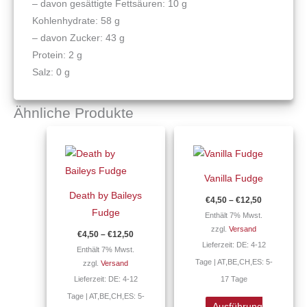
– davon gesättigte Fettsäuren: 10 g
Kohlenhydrate: 58 g
– davon Zucker: 43 g
Protein: 2 g
Salz: 0 g
Ähnliche Produkte
Preisspanne:
Preisspann
Dieses
Dieses
€4,50
€4,50
Produkt
Produkt
bis
bis
€12,50
€12,50
weist
weist
Vanilla Fudge
mehrere
mehrere
Death by Baileys
€
4,50
–
€
12,50
Varianten
Varianten
Fudge
Enthält 7% Mwst.
auf.
auf.
zzgl.
Versand
€
4,50
–
€
12,50
Die
Die
Lieferzeit: DE: 4-12
Enthält 7% Mwst.
Optionen
Optionen
Tage | AT,BE,CH,ES: 5-
zzgl.
Versand
können
können
Lieferzeit: DE: 4-12
17 Tage
auf
auf
Tage | AT,BE,CH,ES: 5-
der
der
Ausführung