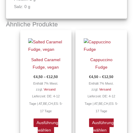
Salz: 0 g
Ähnliche Produkte
Preisspanne:
Preisspann
Dieses
Dieses
€4,50
€4,50
Produkt
Produkt
bis
bis
€12,50
€12,50
weist
weist
mehrere
mehrere
Salted Caramel
Cappuccino
Varianten
Varianten
Fudge, vegan
Fudge
auf.
auf.
€
4,50
–
€
12,50
€
4,50
–
€
12,50
Die
Die
Enthält 7% Mwst.
Enthält 7% Mwst.
Optionen
Optionen
zzgl.
Versand
zzgl.
Versand
können
können
Lieferzeit: DE: 4-12
Lieferzeit: DE: 4-12
auf
auf
Tage | AT,BE,CH,ES: 5-
Tage | AT,BE,CH,ES: 5-
der
der
17 Tage
17 Tage
Produktseite
Produktseite
gewählt
gewählt
Ausführung
Ausführung
werden
werden
wählen
wählen