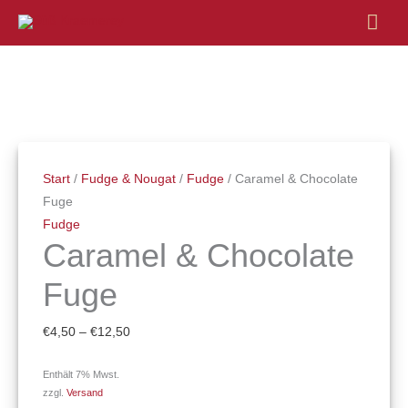
Hau
Caramel
Preisspanne:
&
€4,50
Chocolate
bis
Fuge
€12,50
Start
/
Fudge & Nougat
/
Fudge
/ Caramel & Chocolate
Menge
Fuge
Fudge
Caramel & Chocolate
Fuge
€
4,50
–
€
12,50
Enthält 7% Mwst.
zzgl.
Versand