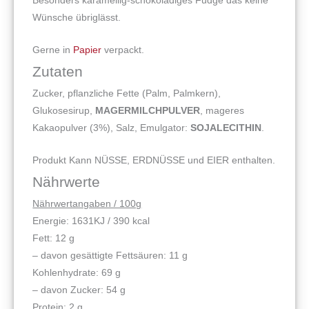
Besonders karamellig-schokoladiges Fudge das keine
Wünsche übriglässt.
Gerne in
Papier
verpackt.
Zutaten
Zucker, pflanzliche Fette (Palm, Palmkern),
Glukosesirup,
MAGERMILCHPULVER
, mageres
Kakaopulver (3%), Salz, Emulgator:
SOJALECITHIN
.
Produkt Kann NÜSSE, ERDNÜSSE und EIER enthalten.
Nährwerte
Nährwertangaben / 100g
Energie: 1631KJ / 390 kcal
Fett: 12 g
– davon gesättigte Fettsäuren: 11 g
Kohlenhydrate: 69 g
– davon Zucker: 54 g
Protein: 2 g