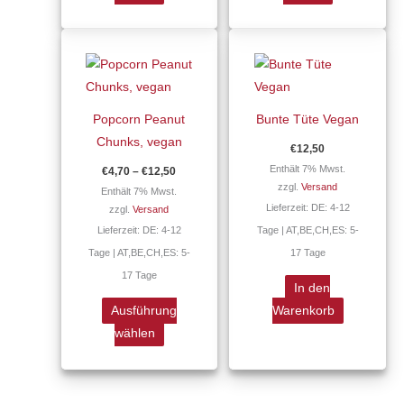
Preisspanne:
Dieses
€4,70
Produkt
bis
€12,50
weist
mehrere
Popcorn Peanut
Bunte Tüte Vegan
Varianten
Chunks, vegan
€
12,50
auf.
Enthält 7% Mwst.
€
4,70
–
€
12,50
Die
zzgl.
Versand
Enthält 7% Mwst.
Optionen
Lieferzeit: DE: 4-12
zzgl.
Versand
können
Lieferzeit: DE: 4-12
Tage | AT,BE,CH,ES: 5-
auf
Tage | AT,BE,CH,ES: 5-
17 Tage
der
17 Tage
Produktseite
In den
gewählt
Ausführung
Warenkorb
werden
wählen