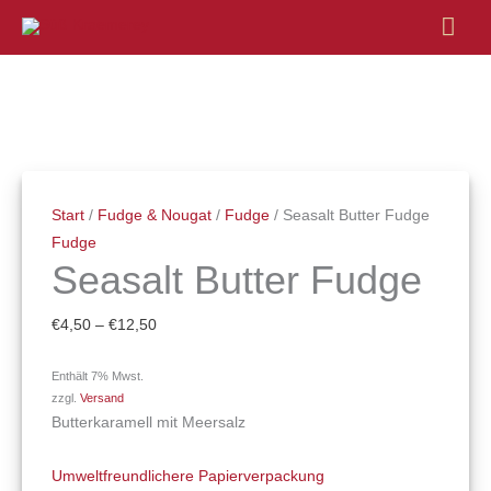
Hau
Seasalt
Preisspanne:
Butter
€4,50
Fudge
bis
Menge
€12,50
Start
/
Fudge & Nougat
/
Fudge
/ Seasalt Butter Fudge
Fudge
Seasalt Butter Fudge
€
4,50
–
€
12,50
Enthält 7% Mwst.
zzgl.
Versand
Butterkaramell mit Meersalz
Umweltfreundlichere Papierverpackung