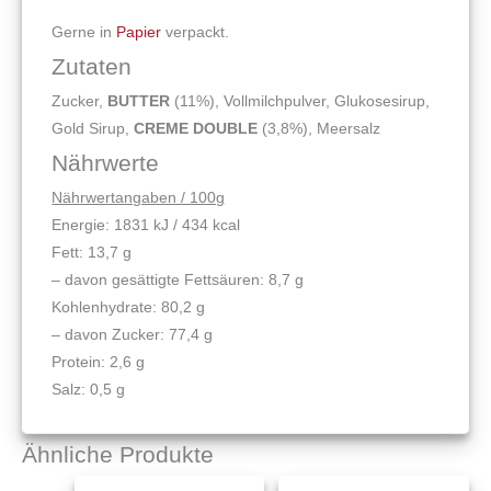
Gerne in
Papier
verpackt.
Zutaten
Zucker,
BUTTER
(11%), Vollmilchpulver, Glukosesirup,
Gold Sirup,
CREME DOUBLE
(3,8%), Meersalz
Nährwerte
Nährwertangaben / 100g
Energie: 1831 kJ / 434 kcal
Fett: 13,7 g
– davon gesättigte Fettsäuren: 8,7 g
Kohlenhydrate: 80,2 g
– davon Zucker: 77,4 g
Protein: 2,6 g
Salz: 0,5 g
Ähnliche Produkte
Preisspanne:
Preisspann
Dieses
Dieses