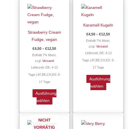
€4,50
€4,50
Produkt
Produkt
bis
bis
€12,50
€12,50
weist
weist
mehrere
mehrere
Karamell Kugeln
Varianten
Varianten
Strawberry Cream
€
4,50
–
€
12,50
auf.
auf.
Fudge, vegan
Enthält 7% Mwst.
Die
Die
zzgl.
Versand
€
4,50
–
€
12,50
Optionen
Optionen
Lieferzeit: DE: 4-12
Enthält 7% Mwst.
können
können
Tage | AT,BE,CH,ES: 5-
zzgl.
Versand
auf
auf
Lieferzeit: DE: 4-12
17 Tage
der
der
Tage | AT,BE,CH,ES: 5-
Produktseite
Produktseite
Ausführung
17 Tage
gewählt
gewählt
wählen
werden
werden
Ausführung
wählen
Preisspanne:
Preisspann
Dieses
Dieses
€4,50
€4,50
NICHT
Produkt
Produkt
bis
bis
VORRÄTIG
€12,50
€12,50