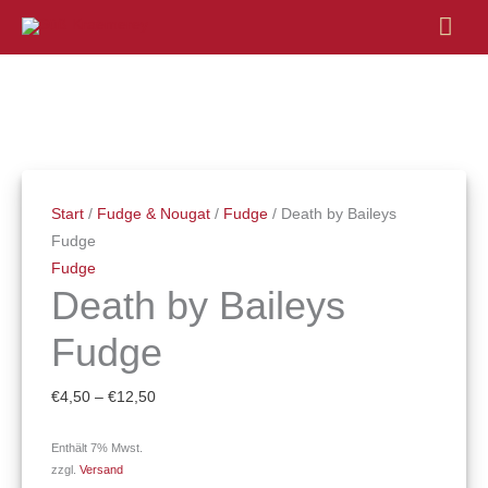
Hau
Death
Preisspanne:
by
€4,50
Baileys
bis
Fudge
€12,50
Start
/
Fudge & Nougat
/
Fudge
/ Death by Baileys
Menge
Fudge
Fudge
Death by Baileys
Fudge
€
4,50
–
€
12,50
Enthält 7% Mwst.
zzgl.
Versand