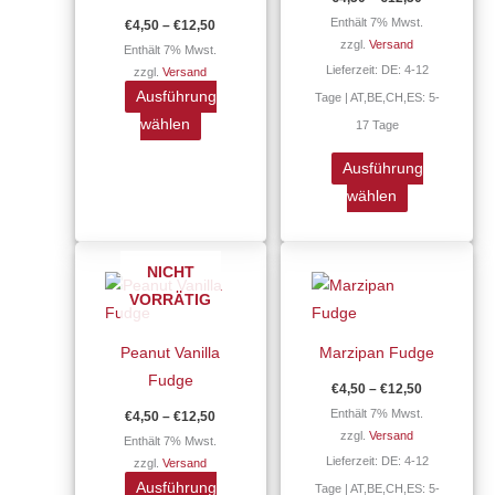
auf.
auf.
Enthält 7% Mwst.
€
4,50
–
€
12,50
Die
Die
zzgl.
Versand
Enthält 7% Mwst.
Optionen
Optionen
Lieferzeit: DE: 4-12
zzgl.
Versand
können
können
Ausführung
Tage | AT,BE,CH,ES: 5-
auf
auf
wählen
17 Tage
der
der
Produktseite
Produktseite
Ausführung
gewählt
gewählt
wählen
werden
werden
Preisspanne:
Preisspann
Dieses
Dieses
€4,50
€4,50
NICHT
Produkt
Produkt
bis
bis
VORRÄTIG
€12,50
€12,50
weist
weist
mehrere
mehrere
Peanut Vanilla
Marzipan Fudge
Varianten
Varianten
Fudge
€
4,50
–
€
12,50
auf.
auf.
Enthält 7% Mwst.
€
4,50
–
€
12,50
Die
Die
zzgl.
Versand
Enthält 7% Mwst.
Optionen
Optionen
Lieferzeit: DE: 4-12
zzgl.
Versand
können
können
Ausführung
Tage | AT,BE,CH,ES: 5-