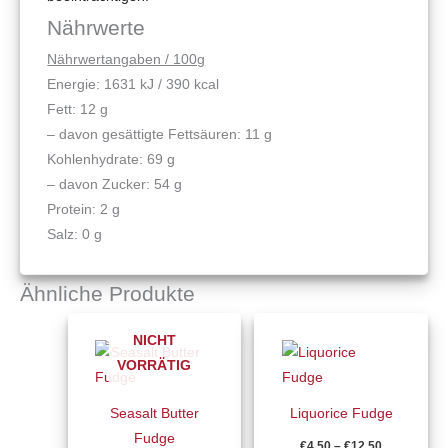
Nährwerte
Nährwertangaben / 100g
Energie: 1631 kJ / 390 kcal
Fett: 12 g
– davon gesättigte Fettsäuren: 11 g
Kohlenhydrate: 69 g
– davon Zucker: 54 g
Protein: 2 g
Salz: 0 g
Ähnliche Produkte
Preisspanne:
Preisspann
Dieses
Dieses
€4,50
€4,50
NICHT
Produkt
Produkt
bis
bis
VORRÄTIG
€12,50
€12,50
weist
weist
mehrere
mehrere
Seasalt Butter
Liquorice Fudge
Varianten
Varianten
Fudge
€
4,50
–
€
12,50