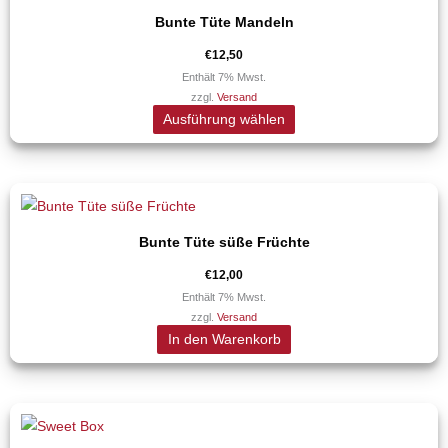
Produkt
der
Bunte Tüte Mandeln
weist
Produktseite
mehrere
€
12,50
gewählt
Varianten
Enthält 7% Mwst.
werden
zzgl.
Versand
auf.
Ausführung wählen
Die
Optionen
können
auf
der
Bunte Tüte süße Früchte
Produktseite
€
12,00
gewählt
Enthält 7% Mwst.
werden
zzgl.
Versand
In den Warenkorb
Preisspanne:
Dieses
€19,00
Produkt
bis