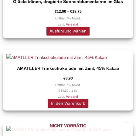
€18,75
Glückstränen, dragierte Sonnenblumenkerne im Glas
weist
Produktseite
mehrere
€
12,00
–
€
18,75
gewählt
Varianten
Enthält 7% Mwst.
werden
zzgl.
Versand
auf.
Ausführung wählen
Die
Optionen
können
auf
der
AMATLLER Trinkschokolade mit Zimt, 45% Kakao
Produktseite
€
8,90
gewählt
Enthält 7% Mwst.
werden
(
€
44,50
/ 1 kg)
zzgl.
Versand
In den Warenkorb
NICHT VORRÄTIG