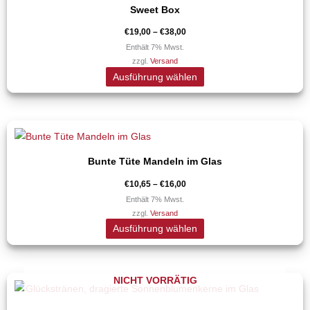
€38,00
Sweet Box
weist
mehrere
€
19,00
–
€
38,00
Varianten
Enthält 7% Mwst.
zzgl.
Versand
auf.
Ausführung wählen
Die
Optionen
können
Preisspanne:
Dieses
auf
€10,65
Produkt
bis
der
€16,00
Bunte Tüte Mandeln im Glas
weist
Produktseite
mehrere
€
10,65
–
€
16,00
gewählt
Varianten
Enthält 7% Mwst.
werden
zzgl.
Versand
auf.
Ausführung wählen
Die
Optionen
können
Preisspanne:
NICHT VORRÄTIG
Dieses
auf
€12,00
Produkt
bis
der