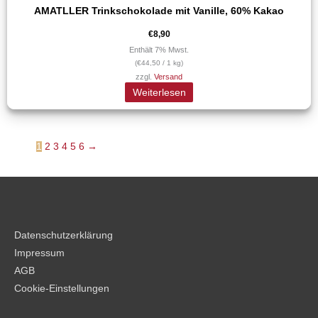
AMATLLER Trinkschokolade mit Vanille, 60% Kakao
€
8,90
Enthält 7% Mwst.
(
€
44,50
/ 1 kg)
zzgl.
Versand
Weiterlesen
1
2
3
4
5
6
→
Datenschutzerklärung
Impressum
AGB
Cookie-Einstellungen