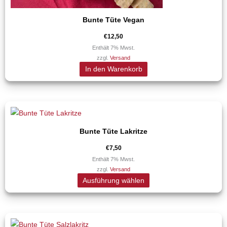
Bunte Tüte Vegan
€
12,50
Enthält 7% Mwst.
zzgl.
Versand
In den Warenkorb
Dieses
Produkt
Bunte Tüte Lakritze
weist
mehrere
€
7,50
Varianten
Enthält 7% Mwst.
zzgl.
Versand
auf.
Ausführung wählen
Die
Optionen
können
Dieses
auf