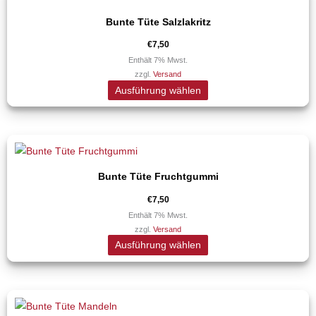
Produkt
der
Bunte Tüte Salzlakritz
weist
Produktseite
mehrere
€
7,50
gewählt
Varianten
Enthält 7% Mwst.
werden
zzgl.
Versand
auf.
Ausführung wählen
Die
Optionen
können
Dieses
auf
Produkt
der
Bunte Tüte Fruchtgummi
weist
Produktseite
mehrere
€
7,50
gewählt
Varianten
Enthält 7% Mwst.
werden
zzgl.
Versand
auf.
Ausführung wählen
Die
Optionen
können
Dieses
auf