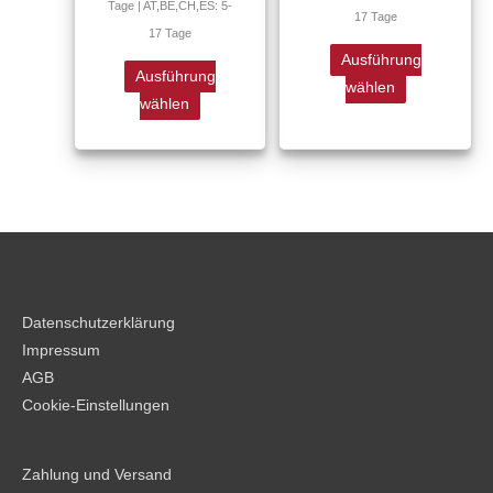
Tage | AT,BE,CH,ES: 5-
17 Tage
gewählt
gewählt
17 Tage
werden
werden
Ausführung
Ausführung
wählen
wählen
Datenschutzerklärung
Impressum
AGB
Cookie-Einstellungen
Zahlung und Versand