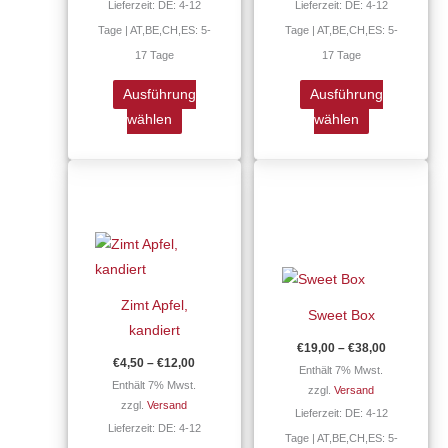
Lieferzeit: DE: 4-12
Lieferzeit: DE: 4-12
Produktseite
Produktseite
Tage | AT,BE,CH,ES: 5-
Tage | AT,BE,CH,ES: 5-
gewählt
gewählt
17 Tage
17 Tage
werden
werden
Ausführung
Ausführung
wählen
wählen
Preisspanne:
Preisspan
Dieses
Dieses
€4,50
€19,00
Produkt
Produkt
bis
bis
€12,00
€38,00
weist
weist
mehrere
mehrere
Varianten
Varianten
auf.
auf.
Zimt Apfel,
Sweet Box
Die
Die
kandiert
Optionen
Optionen
€
19,00
–
€
38,00
€
4,50
–
€
12,00
können
können
Enthält 7% Mwst.
Enthält 7% Mwst.
zzgl.
Versand
auf
auf
zzgl.
Versand
Lieferzeit: DE: 4-12
der
der
Lieferzeit: DE: 4-12
Tage | AT,BE,CH,ES: 5-
Produktseite
Produktseite