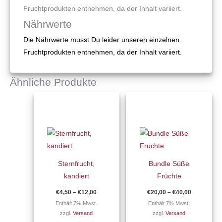
Fruchtprodukten entnehmen, da der Inhalt variiert.
Nährwerte
Die Nährwerte musst Du leider unseren einzelnen
Fruchtprodukten entnehmen, da der Inhalt variiert.
Ähnliche Produkte
Preisspanne:
Preisspan
Dieses
Dieses
€4,50
€20,00
Produkt
Produkt
bis
bis
€12,00
€40,00
weist
weist
mehrere
mehrere
Varianten
Varianten
auf.
auf.
Sternfrucht,
Bundle Süße
Die
Die
kandiert
Früchte
Optionen
Optionen
€
4,50
–
€
12,00
€
20,00
–
€
40,00
können
können
Enthält 7% Mwst.
Enthält 7% Mwst.
auf
auf
zzgl.
Versand
zzgl.
Versand
der
der