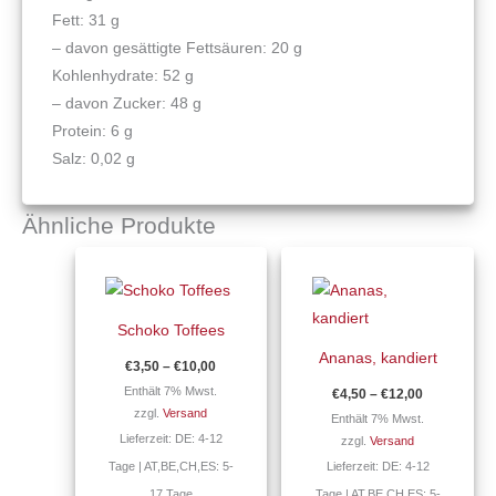
Fett: 31 g
– davon gesättigte Fettsäuren: 20 g
Kohlenhydrate: 52 g
– davon Zucker: 48 g
Protein: 6 g
Salz: 0,02 g
Ähnliche Produkte
Preisspanne:
Preisspann
Dieses
Dieses
€3,50
€4,50
Produkt
Produkt
bis
bis
€10,00
€12,00
weist
weist
Schoko Toffees
mehrere
mehrere
Ananas, kandiert
€
3,50
–
€
10,00
Varianten
Varianten
Enthält 7% Mwst.
€
4,50
–
€
12,00
auf.
auf.
zzgl.
Versand
Enthält 7% Mwst.
Die
Die
Lieferzeit: DE: 4-12
zzgl.
Versand
Optionen
Optionen
Tage | AT,BE,CH,ES: 5-
Lieferzeit: DE: 4-12
können
können
17 Tage
Tage | AT,BE,CH,ES: 5-