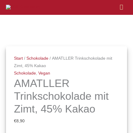
Hau
AMATLLER
Trinkschokolade
mit
Zimt,
Start
/
Schokolade
/ AMATLLER Trinkschokolade mit
45%
Zimt, 45% Kakao
Kakao
Schokolade
,
Vegan
Menge
AMATLLER
Trinkschokolade mit
Zimt, 45% Kakao
€
8,90