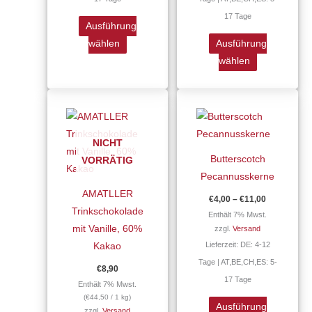
auf
auf
17 Tage
der
der
Ausführung
Produktseite
Produktseite
wählen
Ausführung
gewählt
gewählt
wählen
werden
werden
Preisspann
Dieses
€4,00
Produkt
bis
€11,00
weist
NICHT
mehrere
Butterscotch
VORRÄTIG
Varianten
Pecannusskerne
auf.
AMATLLER
€
4,00
–
€
11,00
Die
Trinkschokolade
Enthält 7% Mwst.
Optionen
mit Vanille, 60%
zzgl.
Versand
können
Lieferzeit: DE: 4-12
Kakao
auf
Tage | AT,BE,CH,ES: 5-
€
8,90
der
17 Tage
Enthält 7% Mwst.
Produktseite
(
€
44,50
/ 1 kg)
gewählt
Ausführung
zzgl.
Versand