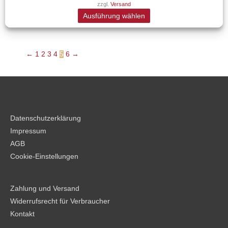
zzgl.
Versand
auf.
Ausführung wählen
Die
Optionen
können
←
1
2
3
4
5
6
→
auf
der
Produktseite
gewählt
werden
Datenschutzerklärung
Impressum
AGB
Cookie-Einstellungen
Zahlung und Versand
Widerrufsrecht für Verbraucher
Kontakt