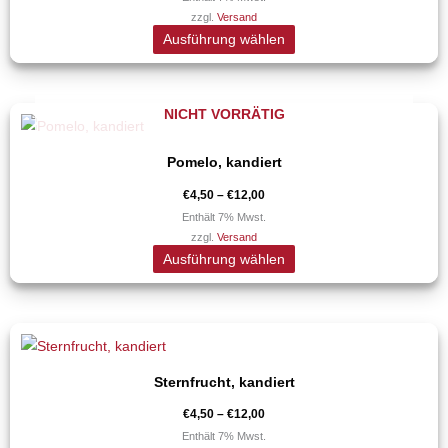
werden
zzgl.
Versand
auf.
Ausführung wählen
Die
Optionen
können
Preisspanne:
NICHT VORRÄTIG
Dieses
auf
€4,50
Produkt
bis
der
€12,00
Pomelo, kandiert
weist
Produktseite
mehrere
€
4,50
–
€
12,00
gewählt
Varianten
Enthält 7% Mwst.
werden
zzgl.
Versand
auf.
Ausführung wählen
Die
Optionen
können
Preisspanne:
Dieses
auf
€4,50
Produkt
bis
der
€12,00
Sternfrucht, kandiert
weist
Produktseite
mehrere
€
4,50
–
€
12,00
gewählt
Varianten
Enthält 7% Mwst.
werden