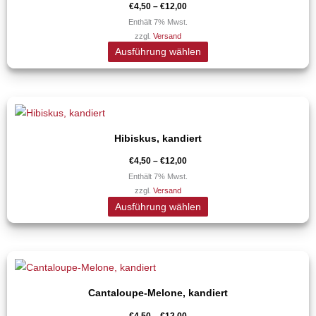
mehrere
€
4,50
–
€
12,00
gewählt
Varianten
Enthält 7% Mwst.
werden
zzgl.
Versand
auf.
Ausführung wählen
Die
Optionen
können
Preisspanne:
Dieses
auf
€4,50
Produkt
bis
der
€12,00
Hibiskus, kandiert
weist
Produktseite
mehrere
€
4,50
–
€
12,00
gewählt
Varianten
Enthält 7% Mwst.
werden
zzgl.
Versand
auf.
Ausführung wählen
Die
Optionen
können
Preisspanne:
Dieses
auf
€4,50
Produkt
bis
der
€12,00
Cantaloupe-Melone, kandiert
weist
Produktseite
mehrere