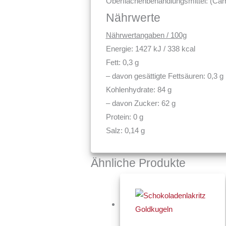
Oberflächenbehandlungsmittel: (Car
Nährwerte
Nährwertangaben / 100g
Energie: 1427 kJ / 338 kcal
Fett: 0,3 g
– davon gesättigte Fettsäuren: 0,3 g
Kohlenhydrate: 84 g
– davon Zucker: 62 g
Protein: 0 g
Salz: 0,14 g
Ähnliche Produkte
Preissp
Dieses
€3,80
Produkt
bis
€10,00
weist
mehrere