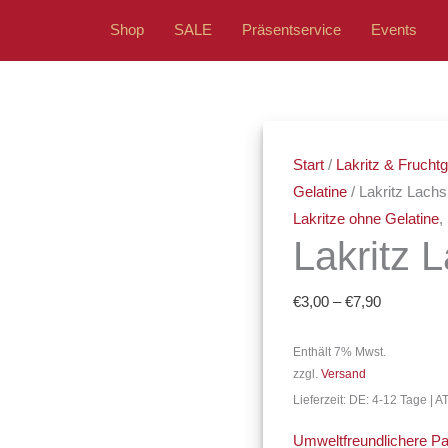
Shop
SALE
Präsentservice
Events
Lakritz
Preisspan
Lachs
€3,00
Start
/
Lakritz & Fruch
Menge
bis
Gelatine
/ Lakritz Lachs
€7,90
Lakritze ohne Gelatine
,
Lakritz 
€
3,00
–
€
7,90
Enthält 7% Mwst.
zzgl.
Versand
Lieferzeit: DE: 4-12 Tage | 
Umweltfreundlichere P