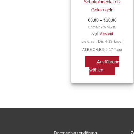
Schokoladenlakritz
Varianten
Goldkugeln
auf.
€
3,80
–
€
10,00
Die
Enthält 7% Mwst.
Optionen
zzgl.
Versand
können
Lieferzeit: DE: 4-12 Tage |
auf
AT,BE,CH,ES: 5-17 Tage
der
Produktse
Ausführung
gewählt
wählen
werden
Datenschutzerklärung
Z