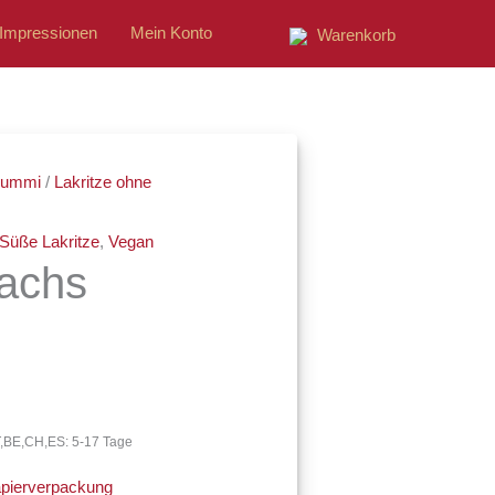
Impressionen
Mein Konto
Warenkorb
ne:
tgummi
/
Lakritze ohne
Süße Lakritze
,
Vegan
Lachs
AT,BE,CH,ES: 5-17 Tage
apierverpackung