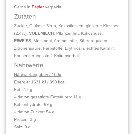
Gerne in
Papier
verpackt.
Zutaten
Zucker, Glukose Sirup, Kokosflocken, glasierte Kirschen
(2.4%),
VOLLMILCH
, Pflanzenfett, Kokosnuss,
EIWEISS
, Maismehl, Aromastoffe, Säureregulator:
Zitronensäure, Farbstoffe: Erythrosin, echtes Karmin;
Konservierungsstoff: Kaliumsorbat
Nährwerte
Nährwertangaben / 100g
Energie: 1631 kJ / 390 kcal
Fett: 12 g
– davon gesättigte Fettsäuren: 11 g
Kohlenhydrate: 69 g
– davon Zucker: 54 g
Protein: 2 g
Salz: 0 g