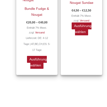
Nougat Sundae
mehrere
mehrere
Bundle Fudge &
€
4,50
–
€
12,50
Varianten
Varianten
Nougat
Enthält 7% Mwst.
auf.
auf.
zzgl.
Versand
€
20,00
–
€
40,00
Die
Die
Ausführung
Enthält 7% Mwst.
Optionen
Optionen
wählen
zzgl.
Versand
können
können
Lieferzeit: DE: 4-12
auf
auf
Tage | AT,BE,CH,ES: 5-
der
der
17 Tage
Produktseite
Produktseite
gewählt
gewählt
Ausführung
werden
werden
wählen