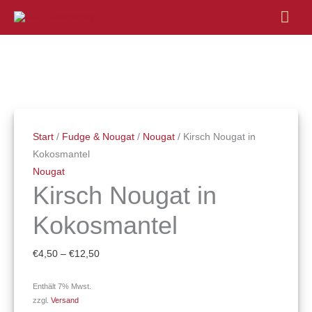
Hau
Kirsch
Preisspanne:
Nougat
€4,50
in
bis
Kokosmantel
€12,50
Start
/
Fudge & Nougat
/
Nougat
/ Kirsch Nougat in
Menge
Kokosmantel
Nougat
Kirsch Nougat in
Kokosmantel
€
4,50
–
€
12,50
Enthält 7% Mwst.
zzgl.
Versand