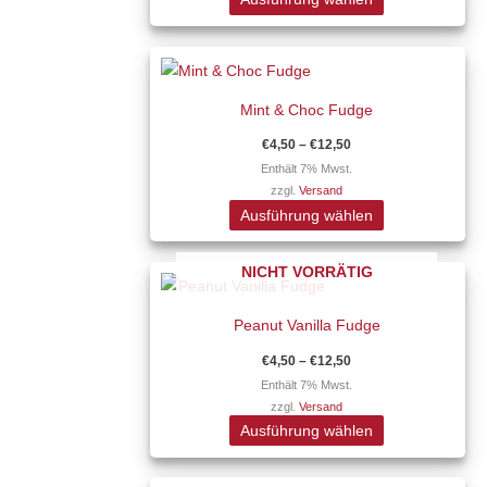
Die
Optionen
Preisspanne:
Dieses
können
€4,50
Produkt
auf
bis
€12,50
Mint & Choc Fudge
weist
der
mehrere
Produktseite
€
4,50
–
€
12,50
Varianten
gewählt
Enthält 7% Mwst.
zzgl.
Versand
auf.
werden
Ausführung wählen
Die
Optionen
Preisspanne:
NICHT VORRÄTIG
Dieses
können
€4,50
Produkt
auf
bis
€12,50
Peanut Vanilla Fudge
weist
der
mehrere
Produktseite
€
4,50
–
€
12,50
Varianten
gewählt
Enthält 7% Mwst.
zzgl.
Versand
auf.
werden
Ausführung wählen
Die
Optionen
Preisspanne: