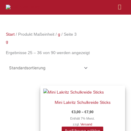
Hau
Start
/ Produkt Maßeinheit /
g
/ Seite 3
g
Ergebnisse 25 – 36 von 90 werden angezeigt
Preisspanne:
Dieses
€3,00
Produkt
bis
€7,90
Mini Lakritz Schulkreide Sticks
weist
mehrere
€
3,00
–
€
7,90
Varianten
Enthält 7% Mwst.
zzgl.
Versand
auf.
Ausführung wählen