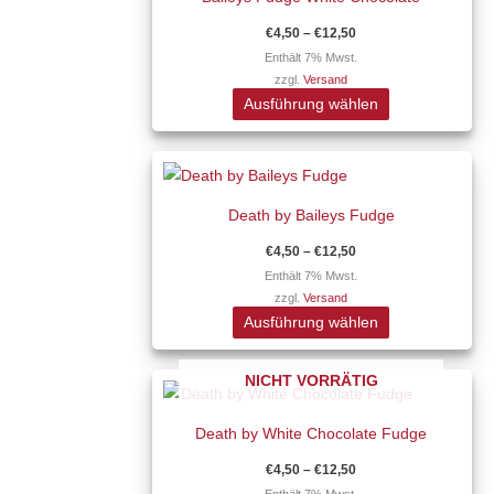
weist
der
mehrere
Produktseite
€
4,50
–
€
12,50
Varianten
gewählt
Enthält 7% Mwst.
zzgl.
Versand
auf.
werden
Ausführung wählen
Die
Optionen
Preisspanne:
Dieses
können
€4,50
Produkt
auf
bis
€12,50
Death by Baileys Fudge
weist
der
mehrere
Produktseite
€
4,50
–
€
12,50
Varianten
gewählt
Enthält 7% Mwst.
zzgl.
Versand
auf.
werden
Ausführung wählen
Die
Optionen
Preisspanne:
NICHT VORRÄTIG
Dieses
können
€4,50
Produkt
auf
bis
€12,50
Death by White Chocolate Fudge
weist
der
mehrere
Produktseite
€
4,50
–
€
12,50
Varianten