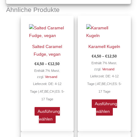
Ähnliche Produkte
Preisspanne:
Preisspann
Dieses
Dieses
€4,50
€4,50
Produkt
Produkt
bis
bis
€12,50
€12,50
weist
weist
mehrere
mehrere
Salted Caramel
Karamell Kugeln
Varianten
Varianten
Fudge, vegan
€
4,50
–
€
12,50
auf.
auf.
Enthält 7% Mwst.
€
4,50
–
€
12,50
Die
Die
zzgl.
Versand
Enthält 7% Mwst.
Optionen
Optionen
Lieferzeit: DE: 4-12
zzgl.
Versand
können
können
Lieferzeit: DE: 4-12
Tage | AT,BE,CH,ES: 5-
auf
auf
Tage | AT,BE,CH,ES: 5-
17 Tage
der
der
17 Tage
Produktseite
Produktseite
Ausführung
gewählt
gewählt
Ausführung
wählen
werden
werden
wählen
Preisspanne:
Dieses