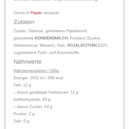
Gerne in
Papier
verpackt.
Zutaten
Zucker, Glukose, gehärtetes Palmkernöl,
gezuckerte
KONDENSMILCH
, Fondant (Zucker,
Glukosesirup, Wasser), Salz,
SOJALECITHIN
E322,
zugelassene Farb- und Aromastoffe.
Nährwerte
Nährwertangaben / 100g
Energie: 1631 kJ / 390 kcal
Fett: 12 g
– davon gesättigte Fettsäuren: 11 g
Kohlenhydrate: 69 g
– davon Zucker: 54 g
Protein: 2 g
Salz: 0 g