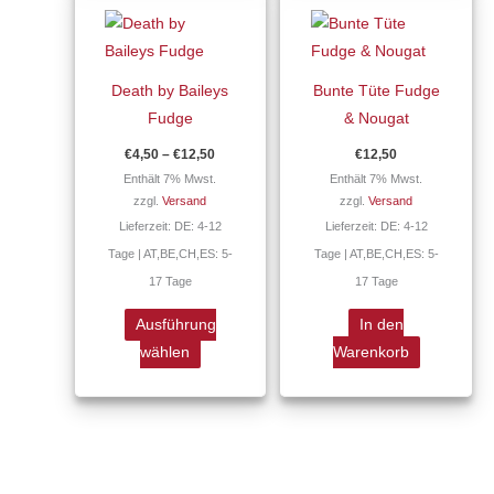
€4,50
Produkt
bis
€12,50
weist
mehrere
Death by Baileys
Bunte Tüte Fudge
Varianten
Fudge
& Nougat
auf.
€
4,50
–
€
12,50
€
12,50
Die
Enthält 7% Mwst.
Enthält 7% Mwst.
Optionen
zzgl.
Versand
zzgl.
Versand
können
Lieferzeit: DE: 4-12
Lieferzeit: DE: 4-12
auf
Tage | AT,BE,CH,ES: 5-
Tage | AT,BE,CH,ES: 5-
der
17 Tage
17 Tage
Produktseite
gewählt
Ausführung
In den
werden
wählen
Warenkorb