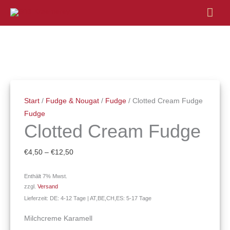
Hau
Clotted
Preisspanne:
Cream
€4,50
Fudge
bis
Menge
€12,50
Start
/
Fudge & Nougat
/
Fudge
/ Clotted Cream Fudge
Fudge
Clotted Cream Fudge
€
4,50
–
€
12,50
Enthält 7% Mwst.
zzgl.
Versand
Lieferzeit: DE: 4-12 Tage | AT,BE,CH,ES: 5-17 Tage
Milchcreme Karamell