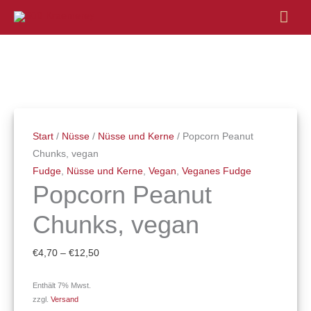
Hau
Popcorn
Preisspanne:
Peanut
€4,70
Chunks,
bis
vegan
€12,50
Start
/
Nüsse
/
Nüsse und Kerne
/ Popcorn Peanut
Menge
Chunks, vegan
Fudge
,
Nüsse und Kerne
,
Vegan
,
Veganes Fudge
Popcorn Peanut
Chunks, vegan
€
4,70
–
€
12,50
Enthält 7% Mwst.
zzgl.
Versand