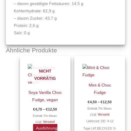
– davon gesättigte Fettsäuren: 14,5 g
Kohlenhydrate: 62,9 g
– davon Zucker: 43,7 g
Protein: 2,6 g
Salz: 0 g
Ähnliche Produkte
Preisspanne:
Preisspann
Dieses
Dieses
€4,70
€4,50
Produkt
Produkt
bis
bis
NICHT
€12,50
€12,50
weist
weist
VORRÄTIG
mehrere
mehrere
Mint & Choc
Varianten
Varianten
Soya Vanilla Choc
Fudge
auf.
auf.
Fudge, vegan
€
4,50
–
€
12,50
Die
Die
Enthält 7% Mwst.
€
4,70
–
€
12,50
Optionen
Optionen
zzgl.
Versand
Enthält 7% Mwst.
können
können
Lieferzeit: DE: 4-12
zzgl.
Versand
auf
auf
Ausführung
Tage | AT,BE,CH,ES: 5-