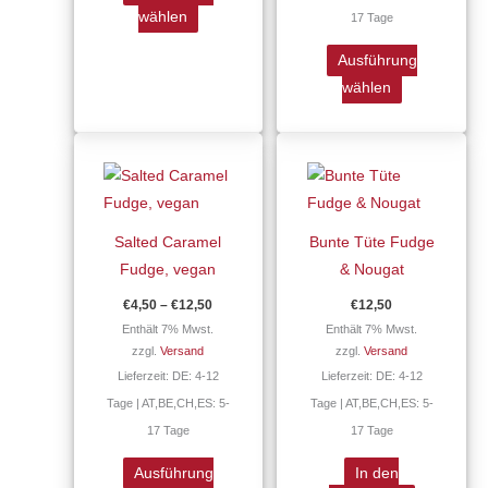
der
der
wählen
17 Tage
Produktseite
Produktseite
gewählt
gewählt
Ausführung
werden
werden
wählen
Preisspanne:
Dieses
€4,50
Produkt
bis
€12,50
weist
mehrere
Salted Caramel
Bunte Tüte Fudge
Varianten
Fudge, vegan
& Nougat
auf.
€
4,50
–
€
12,50
€
12,50
Die
Enthält 7% Mwst.
Enthält 7% Mwst.
Optionen
zzgl.
Versand
zzgl.
Versand
können
Lieferzeit: DE: 4-12
Lieferzeit: DE: 4-12
auf
Tage | AT,BE,CH,ES: 5-
Tage | AT,BE,CH,ES: 5-
der
17 Tage
17 Tage
Produktseite
gewählt
Ausführung
In den