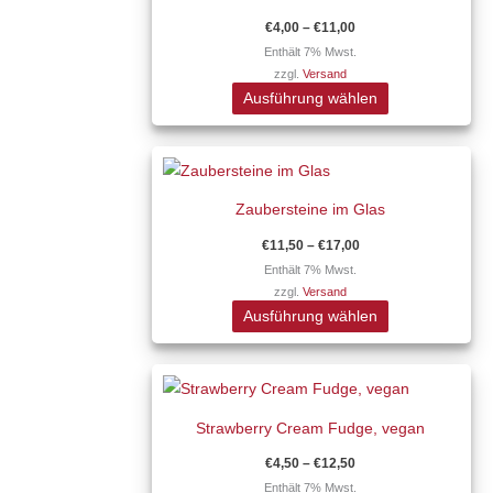
mehrere
Produktseite
€
4,00
–
€
11,00
Varianten
gewählt
Enthält 7% Mwst.
zzgl.
Versand
auf.
werden
Ausführung wählen
Die
Optionen
Preisspanne:
Dieses
können
€11,50
Produkt
auf
bis
€17,00
Zaubersteine im Glas
weist
der
mehrere
Produktseite
€
11,50
–
€
17,00
Varianten
gewählt
Enthält 7% Mwst.
zzgl.
Versand
auf.
werden
Ausführung wählen
Die
Optionen
Preisspanne:
Dieses
können
€4,50
Produkt
auf
bis
€12,50
Strawberry Cream Fudge, vegan
weist
der
mehrere
Produktseite
€
4,50
–
€
12,50
Varianten
gewählt
Enthält 7% Mwst.