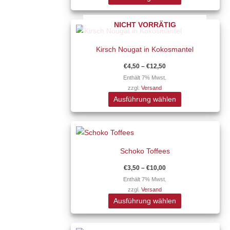
Die
Optionen
Preisspanne:
NICHT VORRÄTIG
Dieses
können
€4,50
Produkt
auf
bis
€12,50
Kirsch Nougat in Kokosmantel
weist
der
mehrere
Produktseite
€
4,50
–
€
12,50
Varianten
gewählt
Enthält 7% Mwst.
zzgl.
Versand
auf.
werden
Ausführung wählen
Die
Optionen
Preisspanne:
Dieses
können
€3,50
Produkt
auf
bis
€10,00
Schoko Toffees
weist
der
mehrere
Produktseite
€
3,50
–
€
10,00
Varianten
gewählt
Enthält 7% Mwst.
zzgl.
Versand
auf.
werden
Ausführung wählen
Die
Optionen
Preisspanne:
Dieses
können