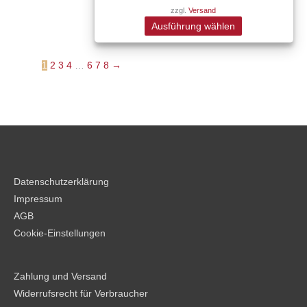
zzgl.
Versand
auf.
werden
Ausführung wählen
Die
Optionen
können
1
2
3
4
…
6
7
8
→
auf
der
Produktseite
gewählt
werden
Datenschutzerklärung
Impressum
AGB
Cookie-Einstellungen
Zahlung und Versand
Widerrufsrecht für Verbraucher