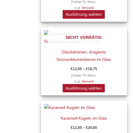
Varianten
Enthält 7% Mwst.
zzgl.
Versand
auf.
Ausführung wählen
Die
Optionen
Preisspanne:
Dieses
können
€12,00
NICHT VORRÄTIG
Produkt
auf
bis
€18,75
weist
der
Glückstränen, dragierte
mehrere
Produktseite
Sonnenblumenkerne im Glas
Varianten
gewählt
auf.
werden
€
12,00
–
€
18,75
Die
Enthält 7% Mwst.
zzgl.
Versand
Optionen
Ausführung wählen
können
auf
Preisspanne:
Dieses
der
€12,00
Produkt
Produktseite
bis
€20,00
Karamell Kugeln im Glas
weist
gewählt
mehrere
werden
€
12,00
–
€
20,00