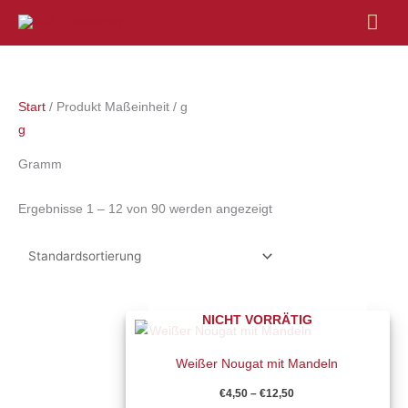
Hau
Start
/ Produkt Maßeinheit / g
g
Gramm
Ergebnisse 1 – 12 von 90 werden angezeigt
Preisspanne:
NICHT VORRÄTIG
Dieses
€4,50
Produkt
bis
€12,50
Weißer Nougat mit Mandeln
weist
mehrere
€
4,50
–
€
12,50