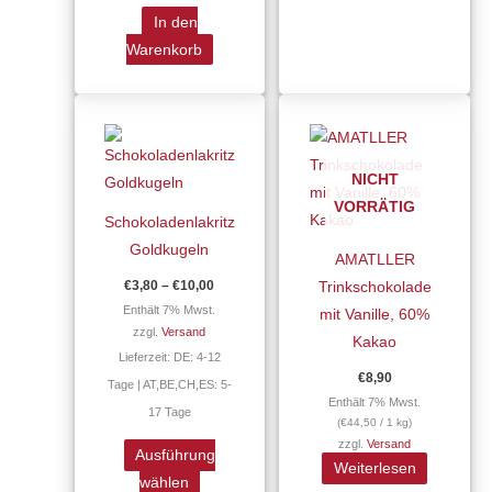
In den
Warenkorb
Preisspanne:
Dieses
€3,80
Produkt
bis
€10,00
weist
NICHT
mehrere
VORRÄTIG
Varianten
Schokoladenlakritz
auf.
Goldkugeln
AMATLLER
Die
€
3,80
–
€
10,00
Trinkschokolade
Optionen
Enthält 7% Mwst.
mit Vanille, 60%
können
zzgl.
Versand
Kakao
auf
Lieferzeit: DE: 4-12
€
8,90
der
Tage | AT,BE,CH,ES: 5-
Enthält 7% Mwst.
Produktseite
17 Tage
(
€
44,50
/ 1 kg)
gewählt
zzgl.
Versand
Ausführung
werden
Weiterlesen
wählen