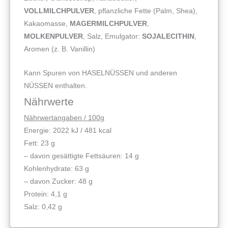
VOLLMILCHPULVER
, pflanzliche Fette (Palm, Shea),
Kakaomasse,
MAGERMILCHPULVER
,
MOLKENPULVER
, Salz, Emulgator:
SOJALECITHIN
,
Aromen (z. B. Vanillin)
Kann Spuren von HASELNÜSSEN und anderen
NÜSSEN enthalten.
Nährwerte
Nährwertangaben / 100g
Energie: 2022 kJ / 481 kcal
Fett: 23 g
– davon gesättigte Fettsäuren: 14 g
Kohlenhydrate: 63 g
– davon Zucker: 48 g
Protein: 4,1 g
Salz: 0,42 g