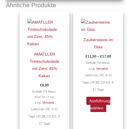
Ähnliche Produkte
Preisspan
Dieses
€11,50
Produkt
bis
€17,00
weist
mehrere
Zaubersteine im
Varianten
Glas
auf.
AMATLLER
€
11,50
–
€
17,00
Die
Trinkschokolade
Enthält 7% Mwst.
Optionen
mit Zimt, 45%
zzgl.
Versand
können
Lieferzeit: DE: 4-12
Kakao
auf
Tage | AT,BE,CH,ES: 5-
€
8,90
der
17 Tage
Enthält 7% Mwst.
Produktseite
(
€
44,50
/ 1 kg)
gewählt
Ausführung
zzgl.
Versand
werden
wählen
Lieferzeit: DE: 4-12
Tage | AT,BE,CH,ES: 5-
17 Tage