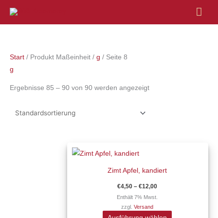
Hau
Start
/ Produkt Maßeinheit /
g
/ Seite 8
g
Ergebnisse 85 – 90 von 90 werden angezeigt
Preisspanne:
Dieses
€4,50
Produkt
bis
€12,00
Zimt Apfel, kandiert
weist
mehrere
€
4,50
–
€
12,00
Varianten
Enthält 7% Mwst.
zzgl.
Versand
auf.
Ausführung wählen