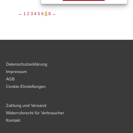
Optionen
können
←
1
2
3
4
5
6
7
8
→
auf
der
Produktseite
gewählt
werden
Datenschutzerklärung
Impressum
AGB
Cookie-Einstellungen
Zahlung und Versand
Widerrufsrecht für Verbraucher
Kontakt