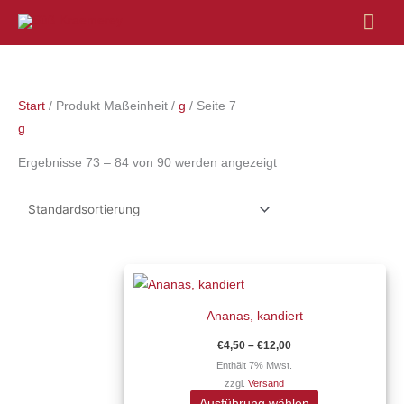
Hau
Start
/ Produkt Maßeinheit /
g
/ Seite 7
g
Ergebnisse 73 – 84 von 90 werden angezeigt
Preisspanne:
Dieses
€4,50
Produkt
bis
€12,00
Ananas, kandiert
weist
mehrere
€
4,50
–
€
12,00
Varianten
Enthält 7% Mwst.
zzgl.
Versand
auf.
Ausführung wählen