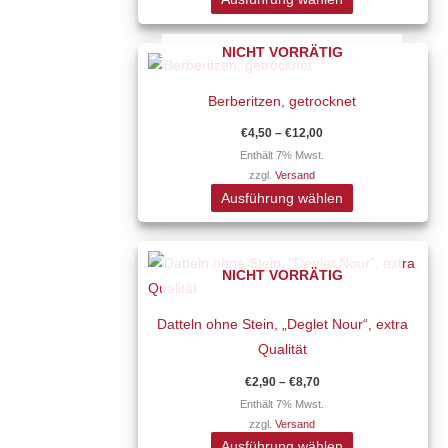
Die
Optionen
Preisspanne:
NICHT VORRÄTIG
Dieses
können
€4,50
Produkt
auf
bis
€12,00
Berberitzen, getrocknet
weist
der
mehrere
Produktseite
€
4,50
–
€
12,00
Varianten
gewählt
Enthält 7% Mwst.
zzgl.
Versand
auf.
werden
Ausführung wählen
Die
Optionen
Preisspanne:
Dieses
können
€2,90
NICHT VORRÄTIG
Produkt
auf
bis
€8,70
weist
der
Datteln ohne Stein, „Deglet Nour“, extra
mehrere
Produktseite
Qualität
Varianten
gewählt
auf.
werden
€
2,90
–
€
8,70
Die
Enthält 7% Mwst.
zzgl.
Versand
Optionen
Ausführung wählen