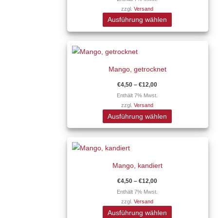
zzgl.
Versand
auf.
werden
Ausführung wählen
Die
Optionen
Preisspanne:
Dieses
können
€4,50
Produkt
auf
bis
€12,00
Mango, getrocknet
weist
der
mehrere
Produktseite
€
4,50
–
€
12,00
Varianten
gewählt
Enthält 7% Mwst.
zzgl.
Versand
auf.
werden
Ausführung wählen
Die
Optionen
Preisspanne:
Dieses
können
€4,50
Produkt
auf
bis
€12,00
Mango, kandiert
weist
der
mehrere
Produktseite
€
4,50
–
€
12,00
Varianten
gewählt
Enthält 7% Mwst.
zzgl.
Versand
auf.
werden
Ausführung wählen
Die