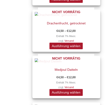
können
auf
Preisspanne:
NICHT VORRÄTIG
Dieses
der
€4,50
Produkt
Produktseite
bis
€12,00
Drachenfrucht, getrocknet
weist
gewählt
mehrere
werden
€
4,50
–
€
12,00
Varianten
Enthält 7% Mwst.
zzgl.
Versand
auf.
Ausführung wählen
Die
Optionen
Preisspanne:
NICHT VORRÄTIG
Dieses
können
€4,50
Produkt
auf
bis
€12,00
Medjoul Datteln
weist
der
mehrere
Produktseite
€
4,50
–
€
12,00
Varianten
gewählt
Enthält 7% Mwst.
zzgl.
Versand
auf.
werden
Ausführung wählen
Die
Optionen
Preisspanne: