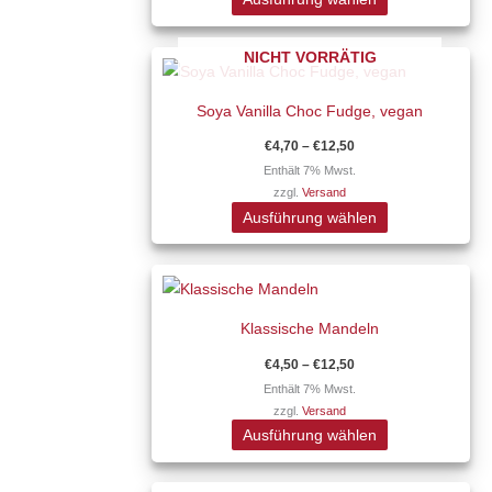
Die
Optionen
Preisspanne:
NICHT VORRÄTIG
Dieses
können
€4,70
Produkt
auf
bis
€12,50
Soya Vanilla Choc Fudge, vegan
weist
der
mehrere
Produktseite
€
4,70
–
€
12,50
Varianten
gewählt
Enthält 7% Mwst.
zzgl.
Versand
auf.
werden
Ausführung wählen
Die
Optionen
Preisspanne:
Dieses
können
€4,50
Produkt
auf
bis
€12,50
Klassische Mandeln
weist
der
mehrere
Produktseite
€
4,50
–
€
12,50
Varianten
gewählt
Enthält 7% Mwst.
zzgl.
Versand
auf.
werden
Ausführung wählen
Die
Optionen
Preisspanne: