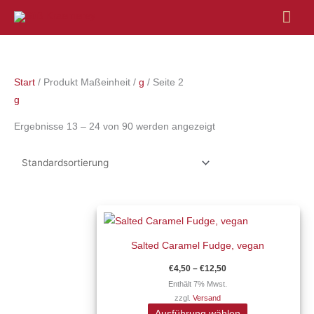
Hau
Start
/ Produkt Maßeinheit /
g
/ Seite 2
g
Ergebnisse 13 – 24 von 90 werden angezeigt
Preisspanne:
Dieses
€4,50
Produkt
bis
€12,50
Salted Caramel Fudge, vegan
weist
mehrere
€
4,50
–
€
12,50
Varianten
Enthält 7% Mwst.
zzgl.
Versand
auf.
Ausführung wählen