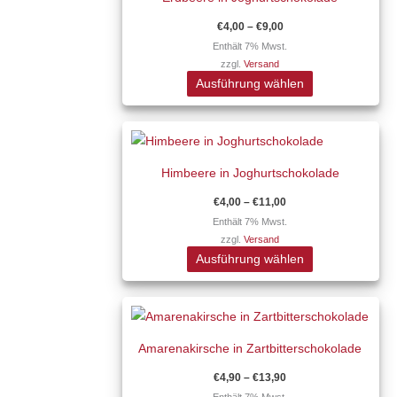
weist
der
mehrere
Produktseite
€
4,00
–
€
9,00
Varianten
gewählt
Enthält 7% Mwst.
zzgl.
Versand
auf.
werden
Ausführung wählen
Die
Optionen
Preisspanne:
Dieses
können
€4,00
Produkt
auf
bis
€11,00
Himbeere in Joghurtschokolade
weist
der
mehrere
Produktseite
€
4,00
–
€
11,00
Varianten
gewählt
Enthält 7% Mwst.
zzgl.
Versand
auf.
werden
Ausführung wählen
Die
Optionen
Preisspanne:
Dieses
können
€4,90
Produkt
auf
bis
€13,90
Amarenakirsche in Zartbitterschokolade
weist
der
mehrere
Produktseite
€
4,90
–
€
13,90
Varianten