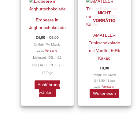
Produkt
bis
werden
werden
€9,00
weist
NICHT
mehrere
Erdbeere in
VORRÄTIG
Varianten
Joghurtschokolade
auf.
AMATLLER
€
4,00
–
€
9,00
Die
Trinkschokolade
Enthält 7% Mwst.
Optionen
mit Vanille, 60%
zzgl.
Versand
können
Lieferzeit: DE: 4-12
Kakao
auf
Tage | AT,BE,CH,ES: 5-
€
8,90
der
17 Tage
Enthält 7% Mwst.
Produktseite
(
€
44,50
/ 1 kg)
gewählt
Ausführung
zzgl.
Versand
werden
wählen
Weiterlesen