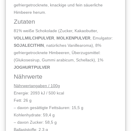
gefriergetrocknete, knackige und fein säuerliche
Himbeere herum.
Zutaten
81% weiße Schokolade (Zucker, Kakaobutter,
VOLLMILCHPULVER
,
MOLKENPULVER
, Emulgator:
SOJALECITHIN
, natürliches Vanillearoma), 8%
gefriergetrocknete Himbeeren, Überzugsmittel:
(Glukosesirup, Gummi arabicum, Schellack), 1%
JOGHURTPULVER
Nährwerte
Nährwertangaben / 100g
Energie: 2093 kJ / 500 kcal
Fett: 26 g
– davon gesättigte Fettsäuren: 15,5 g
Kohlenhydrate: 59,4 g
– davon Zucker: 58,5 g
Ballaststoffe: 2,3 g