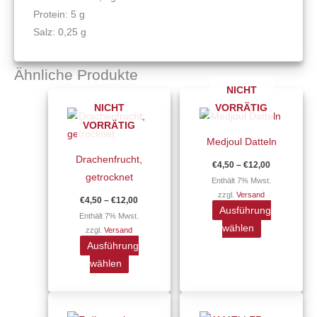
Protein: 5 g
Salz: 0,25 g
Ähnliche Produkte
NICHT
Preisspanne:
Preisspann
Dieses
Dieses
€4,50
€4,50
NICHT
VORRÄTIG
Produkt
Produkt
bis
bis
VORRÄTIG
€12,00
€12,00
weist
weist
Medjoul Datteln
mehrere
mehrere
Drachenfrucht,
€
4,50
–
€
12,00
Varianten
Varianten
getrocknet
Enthält 7% Mwst.
auf.
auf.
zzgl.
Versand
€
4,50
–
€
12,00
Die
Die
Ausführung
Enthält 7% Mwst.
Optionen
Optionen
wählen
zzgl.
Versand
können
können
Ausführung
auf
auf
wählen
der
der
Produktseite
Produktseite
Preisspanne:
Dieses
gewählt
gewählt
€4,00