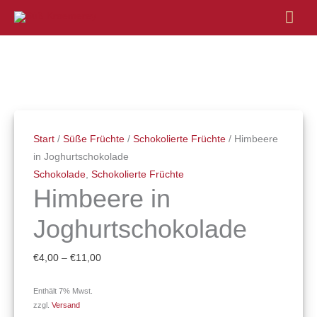
Hau
Himbeere
Preisspanne:
in
€4,00
Joghurtschokolade
bis
Menge
€11,00
Start
/
Süße Früchte
/
Schokolierte Früchte
/ Himbeere
in Joghurtschokolade
Schokolade
,
Schokolierte Früchte
Himbeere in
Joghurtschokolade
€
4,00
–
€
11,00
Enthält 7% Mwst.
zzgl.
Versand