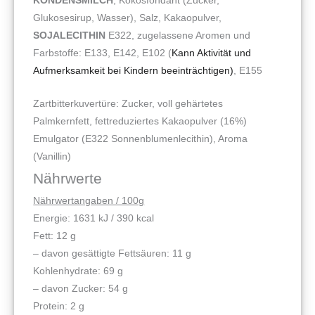
KONDENSMILCH
, Kokosfondant (Zucker,
Glukosesirup, Wasser), Salz, Kakaopulver,
SOJALECITHIN
E322, zugelassene Aromen und
Farbstoffe: E133, E142, E102 (
Kann Aktivität und
Aufmerksamkeit bei Kindern beeinträchtigen)
, E155
Zartbitterkuvertüre: Zucker, voll gehärtetes
Palmkernfett, fettreduziertes Kakaopulver (16%)
Emulgator (E322 Sonnenblumenlecithin), Aroma
(Vanillin)
Nährwerte
Nährwertangaben / 100g
Energie: 1631 kJ / 390 kcal
Fett: 12 g
– davon gesättigte Fettsäuren: 11 g
Kohlenhydrate: 69 g
– davon Zucker: 54 g
Protein: 2 g