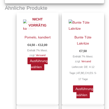
Ähnliche Produkte
Preisspanne:
Dieses
Dieses
€4,50
NICHT
Produkt
Produkt
bis
VORRÄTIG
€12,00
weist
weist
mehrere
mehrere
Pomelo, kandiert
Bunte Tüte
Varianten
Varianten
Lakritze
€
4,50
–
€
12,00
auf.
auf.
Enthält 7% Mwst.
€
7,50
Die
Die
zzgl.
Versand
Enthält 7% Mwst.
Optionen
Optionen
Ausführung
zzgl.
Versand
können
können
wählen
Lieferzeit: DE: 4-12
auf
auf
Tage | AT,BE,CH,ES: 5-
der
der
17 Tage
Produktseite
Produktseite
gewählt
gewählt
Ausführung
werden
werden
wählen
Preisspanne:
Preisspanne
Dieses
Dieses