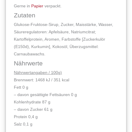
Gerne in
Papier
verpackt.
Zutaten
Glukose-Fruktose-Sirup, Zucker, Maisstärke, Wasser,
Säureregulatoren: Apfelsäure, Natriumcitrat;
Kartoffelprotein, Aromen, Farbstoffe [Zuckerkulör
(E150d), Kurkumin], Kokosöl, Überzugsmittel:
Carnaubawachs.
Nährwerte
Nährwertangaben / 100g)
Brennwert: 1468 kJ / 351 kcal
Fett 0 g
– davon gesättigte Fettsäuren 0 g
Kohlenhydrate 87 g
– davon Zucker 61 g
Protein 0,4 g
Salz 0,1 g