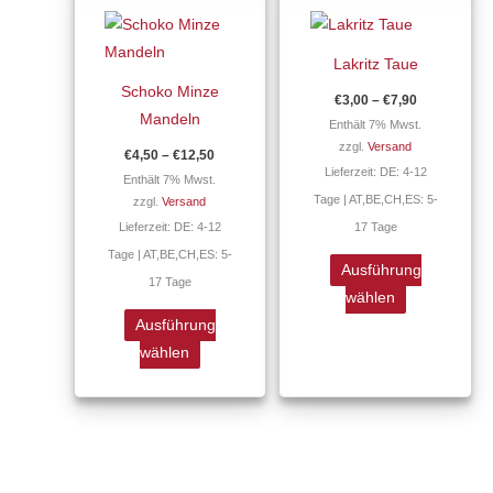
€4,50
€3,00
Produkt
Produkt
bis
bis
€12,50
€7,90
weist
weist
Lakritz Taue
mehrere
mehrere
Schoko Minze
€
3,00
–
€
7,90
Varianten
Varianten
Mandeln
Enthält 7% Mwst.
auf.
auf.
zzgl.
Versand
€
4,50
–
€
12,50
Die
Die
Lieferzeit: DE: 4-12
Enthält 7% Mwst.
Optionen
Optionen
Tage | AT,BE,CH,ES: 5-
zzgl.
Versand
können
können
Lieferzeit: DE: 4-12
17 Tage
auf
auf
Tage | AT,BE,CH,ES: 5-
der
der
Ausführung
17 Tage
Produktseite
Produktseite
wählen
gewählt
gewählt
Ausführung
werden
werden
wählen