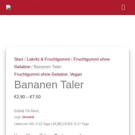
Hau
Bananen
Preisspanne:
Taler
€2,90
Menge
bis
€7,50
Start
/
Lakritz & Fruchtgummi
/
Fruchtgummi ohne
Gelatine
/ Bananen Taler
Fruchtgummi ohne Gelatine
,
Vegan
Bananen Taler
€
2,90
–
€
7,50
Enthält 7% Mwst.
zzgl.
Versand
Lieferzeit: DE: 4-12 Tage | AT,BE,CH,ES: 5-17 Tage