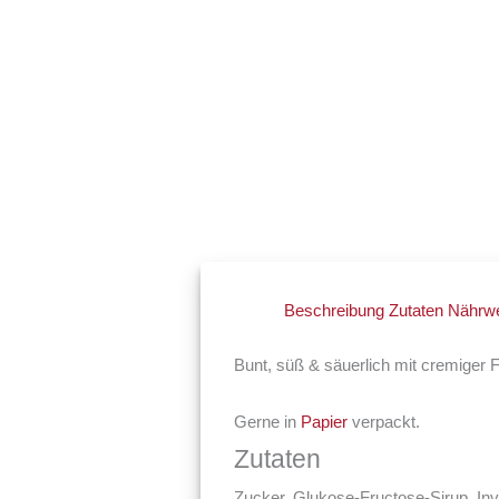
Beschreibung
Zutaten
Nährwe
Bunt, süß & säuerlich mit cremiger F
Gerne in
Papier
verpackt.
Zutaten
Zucker, Glukose-Fructose-Sirup, Inv