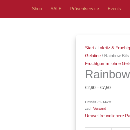
Shop
SALE
Präsentservice
Events
Rainbow
Preisspan
Bits
€2,90
Start
/
Lakritz & Fruch
Menge
bis
Gelatine
/ Rainbow Bits
€7,50
Fruchtgummi ohne Gela
Rainbow
€
2,90
–
€
7,50
Enthält 7% Mwst.
zzgl.
Versand
Umweltfreundlichere P