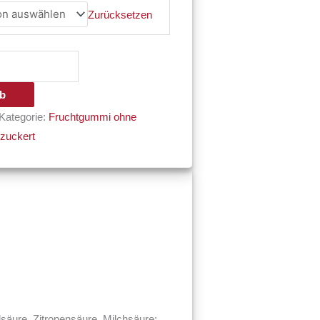
Zurücksetzen
rb
Kategorie:
Fruchtgummi ohne
zuckert
lsäure, Zitronensäure, Milchsäure;