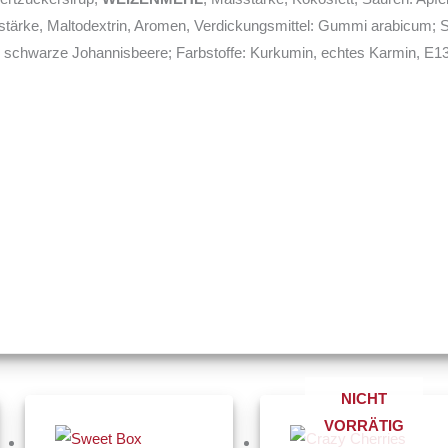
elstärke, Maltodextrin, Aromen, Verdickungsmittel: Gummi arabicum; Sä
 schwarze Johannisbeere; Farbstoffe: Kurkumin, echtes Karmin, E1
NICHT
nne:
Preisspanne:
Preis
Dieses
Diese
€19,00
€2,90
VORRÄTIG
Produkt
Produ
bis
bis