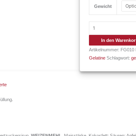
Gewicht
In den Warenko
Artikelnummer:
FG010
Gelatine
Schlagwort:
ge
rte
üllung.
ertzuckersirup,
WEIZENMEHL
, Maisstärke, Kokosfett; Säuren: Apfe