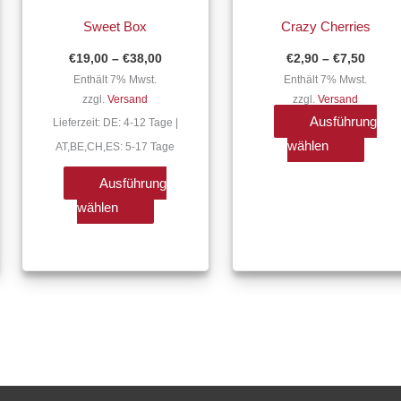
€38,00
€7,50
weist
weist
Sweet Box
Crazy Cherries
mehrere
mehre
€
19,00
–
€
38,00
€
2,90
–
€
7,50
Varianten
Varian
Enthält 7% Mwst.
Enthält 7% Mwst.
auf.
auf.
zzgl.
Versand
zzgl.
Versand
Die
Die
Ausführung
Lieferzeit: DE: 4-12 Tage |
Optionen
Optio
wählen
AT,BE,CH,ES: 5-17 Tage
können
könne
auf
auf
Ausführung
der
der
wählen
ite
Produktseite
Produk
gewählt
gewäh
werden
werde