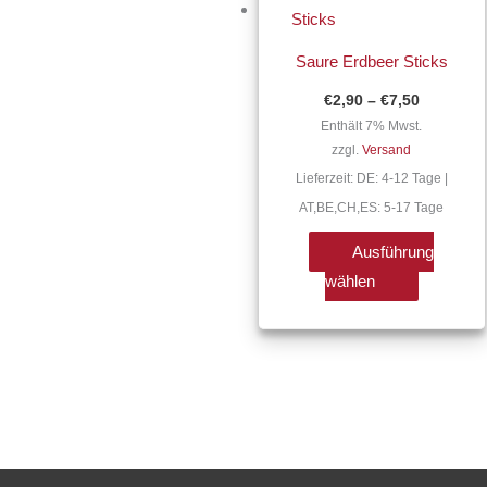
€7,50
weist
mehrere
Saure Erdbeer Sticks
Varianten
€
2,90
–
€
7,50
auf.
Enthält 7% Mwst.
Die
zzgl.
Versand
Optionen
Lieferzeit: DE: 4-12 Tage |
können
AT,BE,CH,ES: 5-17 Tage
auf
der
Ausführung
Produktse
wählen
gewählt
werden