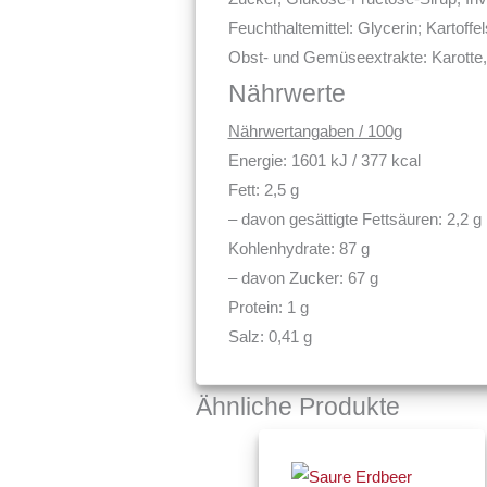
Feuchthaltemittel: Glycerin; Kartoff
Obst- und Gemüseextrakte: Karotte,
Nährwerte
Nährwertangaben / 100g
Energie: 1601 kJ / 377 kcal
Fett: 2,5 g
– davon gesättigte Fettsäuren: 2,2 g
Kohlenhydrate: 87 g
– davon Zucker: 67 g
Protein: 1 g
Salz: 0,41 g
Ähnliche Produkte
Preisspa
Dieses
€2,90
Produkt
bis