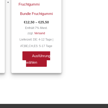
€25,50
weist
re
mehrere
Bundle Fruchtgummi
ten
Varianten
€
12,50
–
€
25,50
auf.
Enthält 7% Mwst.
Die
zzgl.
Versand
nen
Optionen
Lieferzeit: DE: 4-12 Tage |
n
können
AT,BE,CH,ES: 5-17 Tage
auf
der
Ausführung
tseite
Produktseite
wählen
lt
gewählt
n
werden