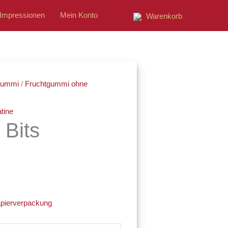
Impressionen
Mein Konto
Warenkorb
ne:
tgummi
/
Fruchtgummi ohne
tine
 Bits
apierverpackung