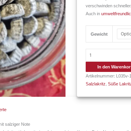
verschwinden schneller
Auch in
umweltfreundli
Gewicht
In den Warenko
Artikelnummer:
L035v-
Salzlakritz
,
Süße Lakrit
rte
it salziger Note