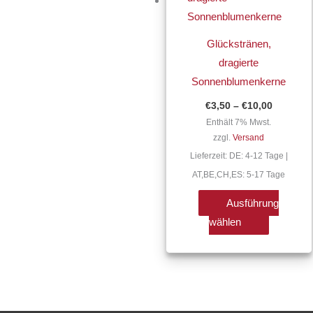
mehrere
Varianten
Glückstränen,
auf.
dragierte
Die
Sonnenblumenkerne
Optionen
€
3,50
–
€
10,00
können
Enthält 7% Mwst.
auf
zzgl.
Versand
der
Lieferzeit: DE: 4-12 Tage |
Produktse
AT,BE,CH,ES: 5-17 Tage
gewählt
werden
Ausführung
wählen