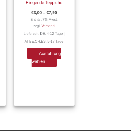
Fliegende Teppiche
re
mehrere
€
3,00
–
€
7,90
ten
Varianten
Enthält 7% Mwst.
auf.
zzgl.
Versand
Die
Lieferzeit: DE: 4-12 Tage |
nen
Optionen
AT,BE,CH,ES: 5-17 Tage
n
können
auf
Ausführung
der
wählen
tseite
Produktseite
lt
gewählt
n
werden