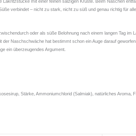
e Lakritzstücke mit einer feinen salzigen Kruste. Beim Naschen entfa
ße verbindet – nicht zu stark, nicht zu süß und genau richtig für all
g zwischendurch oder als süße Belohnung nach einem langen Tag im L
mit der Naschschwäche hat bestimmt schon ein Auge darauf geworfen.
inge ein überzeugendes Argument.
osesirup, Stärke, Ammoniumchlorid (Salmiak), natürliches Aroma, F