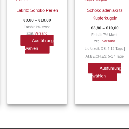
mehrere
mehre
Lakritz Schoko Perlen
Schokoladenlakritz
Varianten
Varian
Kupferkugeln
€
3,80
–
€
10,00
auf.
auf.
Enthält 7% Mwst.
€
3,80
–
€
10,00
Die
Die
zzgl.
Versand
Enthält 7% Mwst.
Optionen
Optio
Ausführung
zzgl.
Versand
können
könne
wählen
Lieferzeit: DE: 4-12 Tage |
auf
auf
AT,BE,CH,ES: 5-17 Tage
der
der
ite
Produktseite
Produk
Ausführung
gewählt
gewäh
wählen
werden
werde