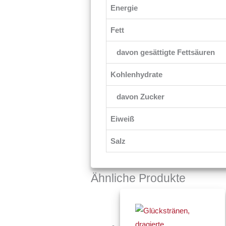
Energie
Fett
davon gesättigte Fettsäuren
Kohlenhydrate
davon Zucker
Eiweiß
Salz
Ähnliche Produkte
Preissp
Dieses
€3,50
Produkt
bis
€10,00
weist