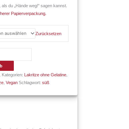
, als du „Hände weg!“ sagen kannst.
cherer Papierverpackung.
Zurücksetzen
rb
1
Kategorien:
Lakritze ohne Gelatine
,
ze
,
Vegan
Schlagwort:
süß