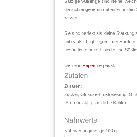
Salzige Süßlinge
sind kleine, weich
die sich angenehm mit einer milden Sü
wissen.
Sie sind perfekt als kleine Stärkun
unbeaufsichtigt liegen – der Barde 
besänftigen musst, sind diese Süßl
Gerne in
Papier
verpackt.
Zutaten
Zutaten:
Zucker, Glukose-Fruktosesirup, Gluk
[Ammoniak], pflanzliche Kohle).
Nährwerte
Nährwertangaben je 100 g