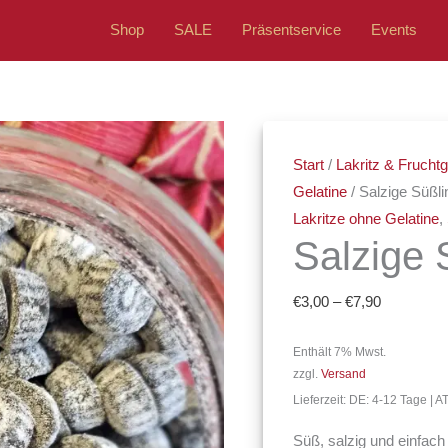
Shop
SALE
Präsentservice
Events
Salzige
Preisspan
Süßlinge
€3,00
Start
/
Lakritz & Fruch
Menge
bis
Gelatine
/ Salzige Süßl
€7,90
Lakritze ohne Gelatine
,
Salzige 
€
3,00
–
€
7,90
Enthält 7% Mwst.
zzgl.
Versand
Lieferzeit: DE: 4-12 Tage | 
Süß, salzig und einfach