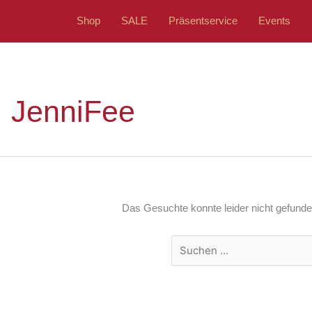
Shop
SALE
Präsentservice
Events
Suchen
nach:
JenniFee
Das Gesuchte konnte leider nicht gefunden 